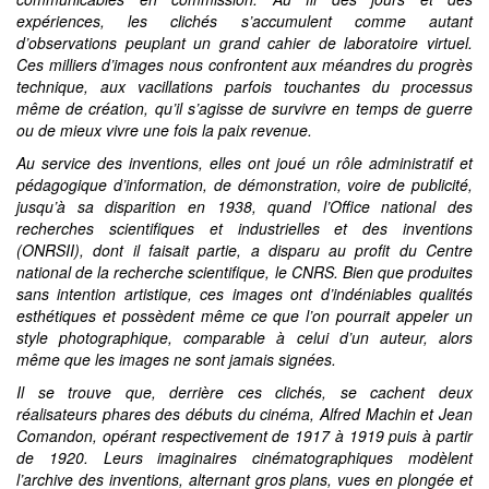
expériences, les clichés s’accumulent comme autant
d’observations peuplant un grand cahier de laboratoire virtuel.
Ces milliers d’images nous confrontent aux méandres du progrès
technique, aux vacillations parfois touchantes du processus
même de création, qu’il s’agisse de survivre en temps de guerre
ou de mieux vivre une fois la paix revenue.
Au service des inventions, elles ont joué un rôle administratif et
pédagogique d’information, de démonstration, voire de publicité,
jusqu’à sa disparition en 1938, quand l’Office national des
recherches scientifiques et industrielles et des inventions
(ONRSII), dont il faisait partie, a disparu au profit du Centre
national de la recherche scientifique, le CNRS. Bien que produites
sans intention artistique, ces images ont d’indéniables qualités
esthétiques et possèdent même ce que l’on pourrait appeler un
style photographique, comparable à celui d’un auteur, alors
même que les images ne sont jamais signées.
Il se trouve que, derrière ces clichés, se cachent deux
réalisateurs phares des débuts du cinéma, Alfred Machin et Jean
Comandon, opérant respectivement de 1917 à 1919 puis à partir
de 1920. Leurs imaginaires cinématographiques modèlent
l’archive des inventions, alternant gros plans, vues en plongée et