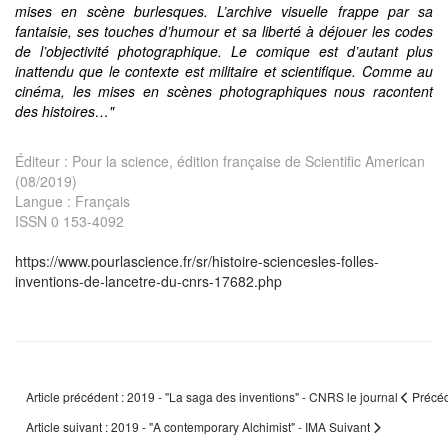
mises en scène burlesques. L’archive visuelle frappe par sa
fantaisie, ses touches d’humour et sa liberté à déjouer les codes
de l’objectivité photographique. Le comique est d’autant plus
inattendu que le contexte est militaire et scientifique. Comme au
cinéma, les mises en scènes photographiques nous racontent
des histoires…"
Éditeur : Pour la science, édition française de Scientific American
(08/2019)
Langue : Français
ISSN 0 153-4092
https://www.pourlascience.fr/sr/histoire-sciencesles-folles-
inventions-de-lancetre-du-cnrs-17682.php
Article précédent : 2019 - "La saga des inventions" - CNRS le journal
Précé
Article suivant : 2019 - "A contemporary Alchimist" - IMA
Suivant