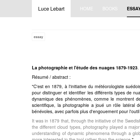
Luce Lebart
HOME
BOOKS
ESSA
essay
La photographie et l'étude des nuages 1879-1923
.
Résumé / abstract :
"C'est en 1879, à l'initiative du météorologiste suédo
pour distinguer et identifier les différents types de 
dynamique des phénomènes, comme le montrent des eff
scientifique, la photographie a joué un rôle latéral 
bénévoles, avec parfois plus d'engouement pour l'outil 
It was in 1879 that, through the initiative of the Swed
the different cloud types, photography played a major 
understanding of dynamic phenomena through a global
more interested in the tool rather than the science.
"