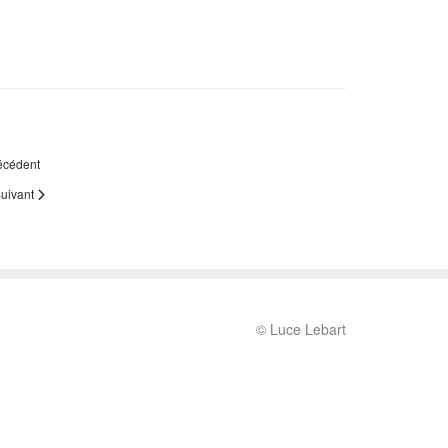
écédent
uivant
© Luce Lebart