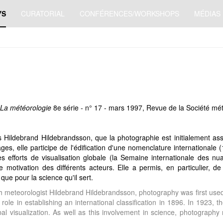
YS
CURATORIAL
CONFÉRENCES/WORKSHOPS
MÉDIAS
La météorologie
8e série - n° 17 - mars 1997, Revue de la Société m
is Hildebrand Hildebrandsson, que la photographie est initialement as
nuages, elle participe de l'édification d'une nomenclature internation
orts de visualisation globale (la Semaine internationale des nuages
de motivation des différents acteurs. Elle a permis, en particulier, 
que pour la science qu'il sert.
ish meteorologist Hildebrand Hildebrandsson, photography was first used i
role in establishing an international classification in 1896. In 1923, 
 visualization. As well as this involvement in science, photography 