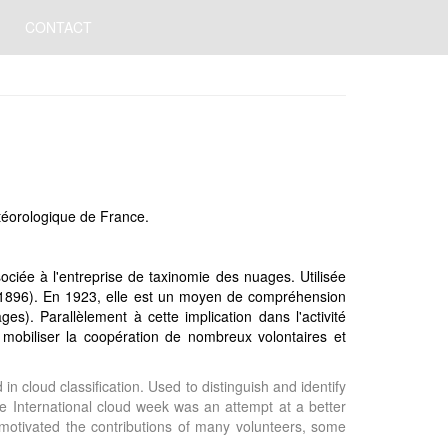
CONTACT
étéorologique de France.
sociée à l'entreprise de taxinomie des nuages. Utilisée
ale (1896). En 1923, elle est un moyen de compréhension
). Parallèlement à cette implication dans l'activité
de mobiliser la coopération de nombreux volontaires et
n cloud classification. Used to distinguish and identify
the International cloud week was an attempt at a better
motivated the contributions of many volunteers, some