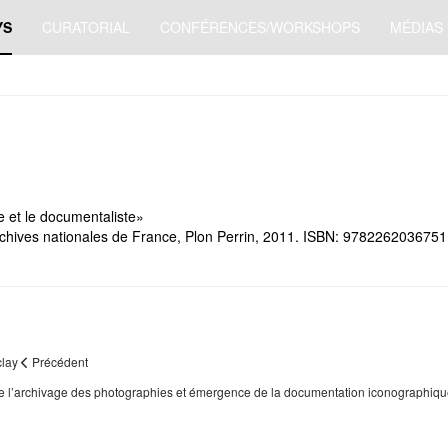
YS
CURATORIAL
CONFÉRENCES/WORKSHOPS
MÉDIAS
re et le documentaliste»
rchives nationales de France, Plon Perrin, 2011. ISBN: 9782262036751
clay
Précédent
ire de l’archivage des photographies et émergence de la documentation iconographi