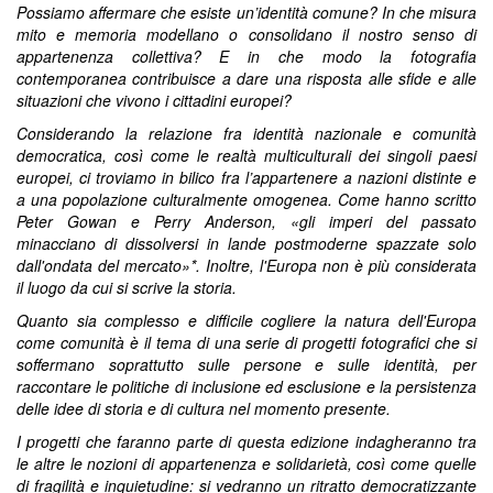
Possiamo affermare che esiste un’identità comune? In che misura
mito e memoria modellano o consolidano il nostro senso di
appartenenza collettiva? E in che modo la fotografia
contemporanea contribuisce a dare una risposta alle sfide e alle
situazioni che vivono i cittadini europei?
Considerando la relazione fra identità nazionale e comunità
democratica, così come le realtà multiculturali dei singoli paesi
europei, ci troviamo in bilico fra l’appartenere a nazioni distinte e
a una popolazione culturalmente omogenea. Come hanno scritto
Peter Gowan e Perry Anderson, «gli imperi del passato
minacciano di dissolversi in lande postmoderne spazzate solo
dall'ondata del mercato»*. Inoltre, l'Europa non è più considerata
il luogo da cui si scrive la storia.
Quanto sia complesso e difficile cogliere la natura dell'Europa
come comunità è il tema di una serie di progetti fotografici che si
soffermano soprattutto sulle persone e sulle identità, per
raccontare le politiche di inclusione ed esclusione e la persistenza
delle idee di storia e di cultura nel momento presente.
I
progetti che faranno parte di questa edizione indagheranno tra
le altre le nozioni di appartenenza e solidarietà, così come quelle
di fragilità e inquietudine: si vedranno un ritratto democratizzante