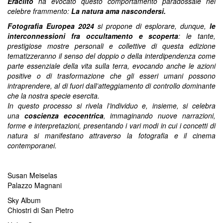
Eraclito
ha evocato questo comportamento paradossale nel
celebre frammento:
La natura ama nascondersi.
Fotografia Europea 2024
si propone di esplorare, dunque,
le
interconnessioni fra occultamento e scoperta
: le tante,
prestigiose mostre personali e collettive di questa edizione
tematizzeranno il senso del doppio o della interdipendenza come
parte essenziale della vita sulla terra, evocando anche le azioni
positive o di trasformazione che gli esseri umani possono
intraprendere, al di fuori dall’atteggiamento di controllo dominante
che la nostra specie esercita.
In questo processo si rivela l’individuo e, insieme, si celebra
una
coscienza ecocentrica
, immaginando nuove narrazioni,
forme e interpretazioni, presentando i vari modi in cui i concetti di
natura si manifestano attraverso la fotografia e il cinema
contemporanei.
Susan Meiselas
Palazzo Magnani
Sky Album
Chiostri di San Pietro