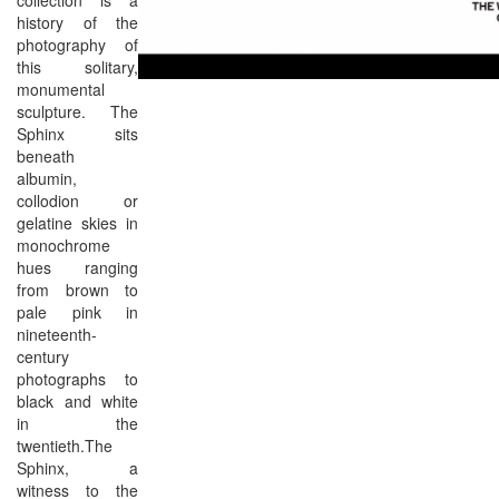
collection is a
history of the
photography of
this solitary,
monumental
sculpture. The
Sphinx sits
beneath
albumin,
collodion or
gelatine skies in
monochrome
hues ranging
from brown to
pale pink in
nineteenth-
century
photographs to
black and white
in the
twentieth.The
Sphinx, a
witness to the