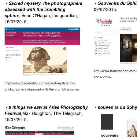
•
Sacred mystery: the photographers
•
Souvenirs du Sphi
obsessed with the crumbling
09/07/2015.
sphinx
,
Sean O'Hagan, the guardian,
15/07/2015.
http://www.francefineart.co
arles-sphinx
http://www.theguardian.com/sacred-mystery-the-
photographers-obsessed-with-the-crumbling-sphinx
•
8 things we saw at Arles Photography
• souvenirs du Sph
Festival
,Max Houghton, The Telegraph,
15/07/2015.