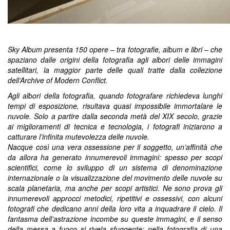
Sky Album presenta 150 opere – tra fotografie, album e libri – che
spaziano dalle origini della fotografia agli albori delle immagini
satellitari, la maggior parte delle quali tratte dalla collezione
dell’Archive of Modern Conflict.
Agli albori della fotografia, quando fotografare richiedeva lunghi
tempi di esposizione, risultava quasi impossibile immortalare le
nuvole. Solo a partire dalla seconda metà del XIX secolo, grazie
ai miglioramenti di tecnica e tecnologia, i fotografi iniziarono a
catturare l’infinita mutevolezza delle nuvole.
Nacque così una vera ossessione per il soggetto, un’affinità che
da allora ha generato innumerevoli immagini: spesso per scopi
scientifici, come lo sviluppo di un sistema di denominazione
internazionale o la visualizzazione del movimento delle nuvole su
scala planetaria, ma anche per scopi artistici. Ne sono prova gli
innumerevoli approcci metodici, ripetitivi e ossessivi, con alcuni
fotografi che dedicano anni della loro vita a inquadrare il cielo. Il
fantasma dell’astrazione incombe su queste immagini, e il senso
della messa a fuoco si rivela sfuggente: nella fotografia di una