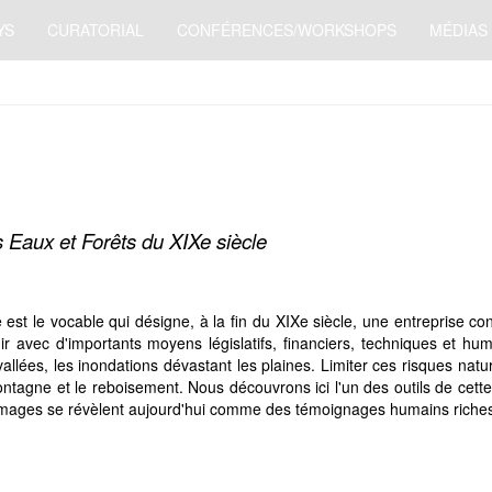
YS
CURATORIAL
CONFÉRENCES/WORKSHOPS
MÉDIAS
 Eaux et Forêts du XIXe siècle
est le vocable qui désigne, à la fin du XIXe siècle, une entreprise co
r avec d'importants moyens législatifs, financiers, techniques et hu
 vallées, les inondations dévastant les plaines. Limiter ces risques nat
ntagne et le reboisement. Nous découvrons ici l'un des outils de cette 
s images se révèlent aujourd'hui comme des témoignages humains riches