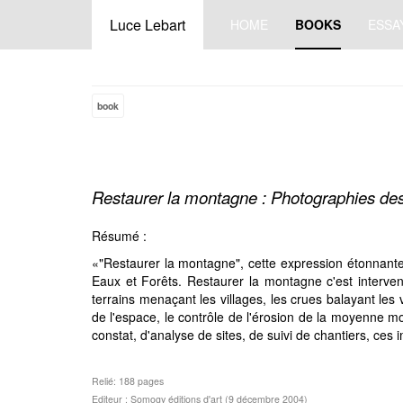
Luce Lebart
HOME
BOOKS
ESSA
book
Restaurer la montagne : Photographies des
Résumé :
«"Restaurer la montagne", cette expression étonnante 
Eaux et Forêts. Restaurer la montagne c'est interveni
terrains menaçant les villages, les crues balayant les
de l'espace, le contrôle de l'érosion de la moyenne mo
constat, d'analyse de sites, de suivi de chantiers, ce
Relié: 188 pages
Editeur : Somogy éditions d'art (9 décembre 2004)