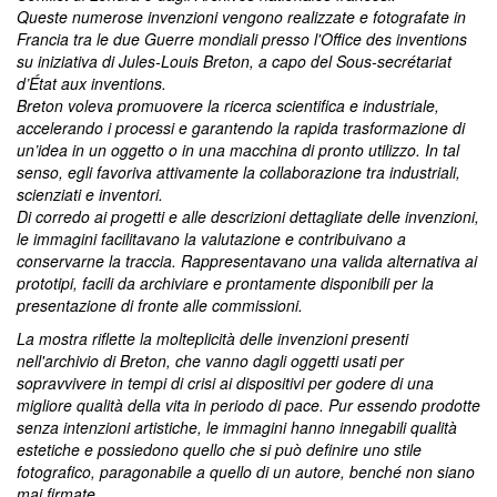
Queste numerose invenzioni vengono realizzate e fotografate in
Francia tra le due Guerre mondiali presso l'Office des inventions
su iniziativa di Jules-Louis Breton, a capo del Sous-secrétariat
d’État aux inventions.
Breton voleva promuovere la ricerca scientifica e industriale,
accelerando i processi e garantendo la rapida trasformazione di
un’idea in un oggetto o in una macchina di pronto utilizzo. In tal
senso, egli favoriva attivamente la collaborazione tra industriali,
scienziati e inventori.
Di corredo ai progetti e alle descrizioni dettagliate delle invenzioni,
le immagini facilitavano la valutazione e contribuivano a
conservarne la traccia. Rappresentavano una valida alternativa ai
prototipi, facili da archiviare e prontamente disponibili per la
presentazione di fronte alle commissioni.
La mostra riflette la molteplicità delle invenzioni presenti
nell'archivio di Breton, che vanno dagli oggetti usati per
sopravvivere in tempi di crisi ai dispositivi per godere di una
migliore qualità della vita in periodo di pace. Pur essendo prodotte
senza intenzioni artistiche, le immagini hanno innegabili qualità
estetiche e possiedono quello che si può definire uno stile
fotografico, paragonabile a quello di un autore, benché non siano
mai firmate.